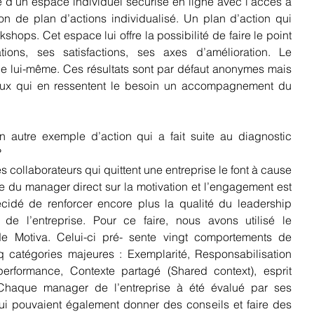
d’un espace individuel sécurisé en ligne avec l’accès à 
ion de plan d’actions individualisé. Un plan d’action qui 
shops. Cet espace lui offre la possibilité de faire le point 
ions, ses satisfactions, ses axes d’amélioration. Le 
 de lui-même. Ces résultats sont par défaut anonymes mais 
ux qui en ressentent le besoin un accompagnement du 
 autre exemple d’action qui a fait suite au diagnostic 
 
ollaborateurs qui quittent une entreprise le font à cause 
e du manager direct sur la motivation et l’engagement est 
décidé de renforcer encore plus la qualité du leadership 
de l’entreprise. Pour ce faire, nous avons utilisé le 
de Motiva. Celui-ci pré- sente vingt comportements de 
 catégories majeures : Exemplarité, Responsabilisation 
formance, Contexte partagé (Shared context), esprit 
Chaque manager de l’entreprise à été évalué par ses 
qui pouvaient également donner des conseils et faire des 