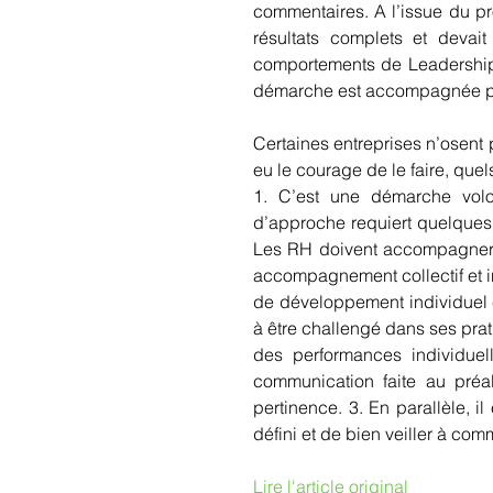
commentaires. A l’issue du p
résultats complets et devait
comportements de Leadership 
démarche est accompagnée pa
Certaines entreprises n’osent p
eu le courage de le faire, que
1. C’est une démarche volo
d’approche requiert quelques 
Les RH doivent accompagner la
accompagnement collectif et i
de développement individuel e
à être challengé dans ses pra
des performances individuelle
communication faite au préal
pertinence. 3. En parallèle, il
défini et de bien veiller à co
Lire l'article original