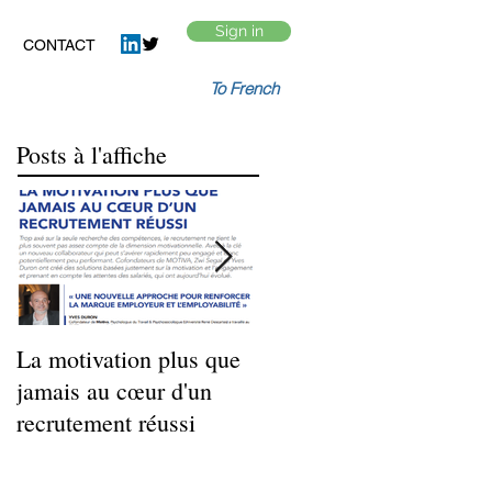
Sign in
CONTACT
To French
Posts à l'affiche
La motivation plus que
La démotivation au
jamais au cœur d'un
travail n’est pas une
recrutement réussi
fatalité