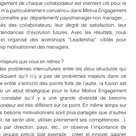
gement de chaque collaborateur est vraiment clé pour le 
i m’a particulièrement convaincu dans Motiva Engagement 
e connaître par département/ pays/manager-non manager… 
és des collaborateurs, leur degré de satisfaction, leur 
endances d’évolution futures. Avec les résultats, nous 
és et organisé des workshops “Leadership” ciblés pour 
ship motivationnel des managers.
majeurs que vous en retirez ? 
es problèmes interculturels entre les deux structures qui 
indiquent qu’il n’y a pas de problèmes majeurs dans ce 
ntité s’enrichit des points forts de l’autre, la fusion est 
 un atout stratégique pour le futur. Motiva Engagement 
onstater qu’il y a une grande diversité de besoins 
rateur est très différent sur ce point. En même temps sur 
es besoins motivationnels sont plus partagés que d’autres 
l, se sentir utile, utiliser pleinement ses compétences…). 
s par direction, pays, etc., on observe l’importance de 
n groupe précis (par exemple : créer et innover, gagner 