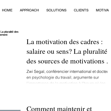
HOME
APPROACH
SOLUTIONS
CLIENTS
MOTIVA
La motivation des cadres :
salaire ou sens? La pluralité
des sources de motivations e
d’engagement
Zwi Segal, conférencier international et docteur
en psychologie du travail, argumente sur
l’importance de la motivation à l’heure où les...
Comment maintenir et