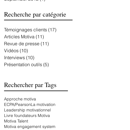
Recherche par catégorie
Témoignages clients
(17)
17 posts
Articles Motiva
(11)
11 posts
Revue de presse
(11)
11 posts
Vidéos
(10)
10 posts
Interviews
(10)
10 posts
Présentation outils
(5)
5 posts
Rechercher par Tags
Approche motiva
ECPA/Pearson
La motivation
Leadership motivationnel
Livre foundateurs Motiva
Motiva Talent
Motiva engagement system