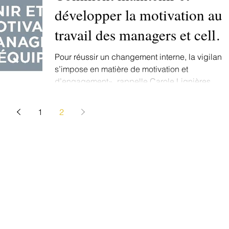
développer la motivation au
travail des managers et celle
de leur équipe ?
Pour réussir un changement interne, la vigilanc
s’impose en matière de motivation et
d’engagement», rappelle Carole Lignières,
Business...
1
2