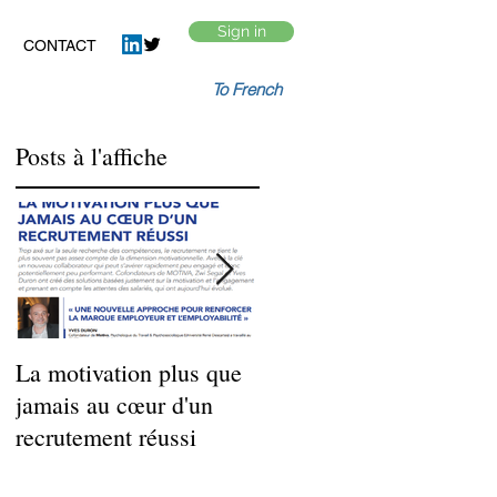
Sign in
CONTACT
To French
Posts à l'affiche
t
La motivation plus que
La démotivation au
jamais au cœur d'un
travail n’est pas une
recrutement réussi
fatalité